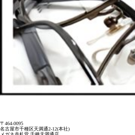
〒464-0095
名古屋市千種区天満通2-12(本社)
メガネ赤札堂 千種天満通店