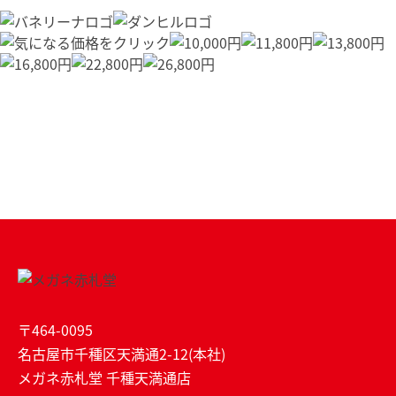
〒464-0095
名古屋市千種区天満通2-12(本社)
メガネ赤札堂 千種天満通店